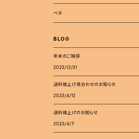
稚魚
らんちゅう
めだか セット
ベタ
伊勢オランダ獅子頭
飼育用品
ハーフムーン
BLOG
注文販売
プラカット
年末のご挨拶
2023/12/31
ジャイアント
送料値上げ見合わせのお知らせ
エイリアン
2023/4/12
送料値上げのお知らせ
2023/4/7