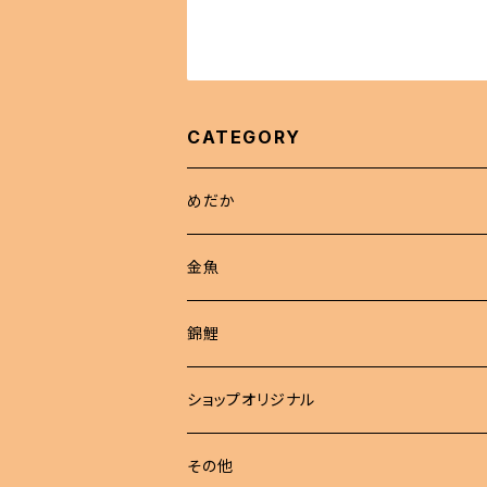
CATEGORY
めだか
現物商品
金魚
成魚
非選別商品
ピンポンパール
錦鯉
若魚
成魚
現物出品
江戸錦
ショップオリジナル
若魚
東錦
めだか 定額
その他