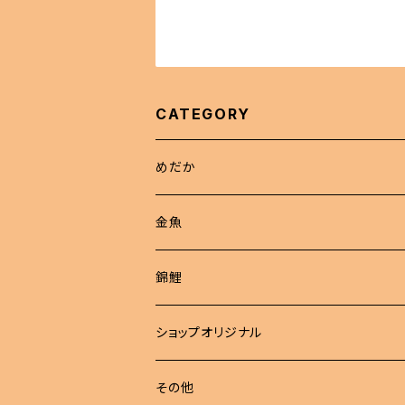
CATEGORY
めだか
現物商品
金魚
成魚
非選別商品
ピンポンパール
錦鯉
若魚
成魚
現物出品
江戸錦
ショップオリジナル
若魚
東錦
めだか 定額
その他