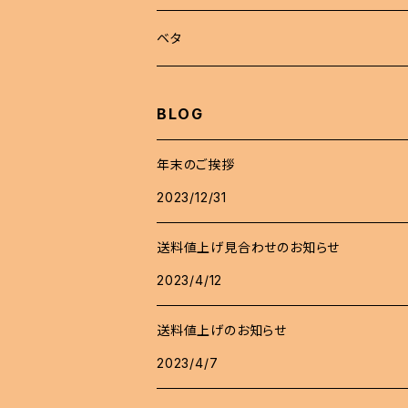
稚魚
らんちゅう
めだか セット
ベタ
伊勢オランダ獅子頭
飼育用品
ハーフムーン
BLOG
注文販売
プラカット
年末のご挨拶
2023/12/31
ジャイアント
送料値上げ見合わせのお知らせ
エイリアン
2023/4/12
送料値上げのお知らせ
2023/4/7