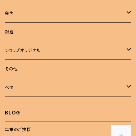
現物商品
金魚
成魚
非選別商品
ピンポンパール
錦鯉
若魚
成魚
現物出品
江戸錦
ショップオリジナル
若魚
東錦
めだか 定額
その他
稚魚
らんちゅう
めだか セット
ベタ
伊勢オランダ獅子頭
飼育用品
ハーフムーン
BLOG
注文販売
プラカット
年末のご挨拶