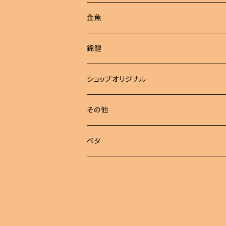
現物商品
金魚
成魚
非選別商品
ピンポンパール
錦鯉
若魚
成魚
現物出品
江戸錦
ショップオリジナル
若魚
東錦
めだか 定額
その他
稚魚
らんちゅう
めだか セット
ベタ
伊勢オランダ獅子頭
飼育用品
ハーフムーン
注文販売
プラカット