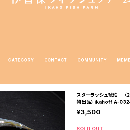
CATEGORY
CONTACT
COMMUNITY
MEMB
スターラッシュ琥珀 （20
物出品) ikahoff A-032
¥3,500
SOLD OUT