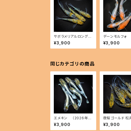
サボラメリアルロングフ
デーンモルフォ 
ィン （2026年産ま
ングワイドフィン（
¥3,900
¥3,900
れ） オス1 メス3(現物出
年産まれ） オス2
品) ikahoff B-0802-
(現物出品) ikaho
51514-a
0714-51291-a
同じカテゴリの商品
エメキン （2026年産
夜桜ゴールド 松
まれ） オス3 メス3(現
長 （2026年産
¥3,900
¥3,900
物出品) ikahoff C-07
オス3 メス3(現