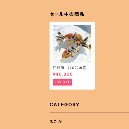
07-51200-a
ikahoff C-072
62-a
セール中の商品
江戸錦 （2022年産ま
れ）１５㎝前後 オス1 メ
¥40,800
ス1(現物出品) ikahoff
AA-1114-32457-a
15%OFF
CATEGORY
めだか