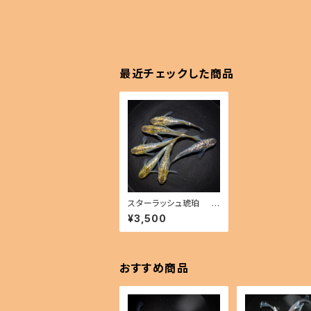
最近チェックした商品
スターラッシュ琥珀
（2025年産まれ） オス2
¥3,500
メス4(現物出品) ikaho
ff A-0324-49723-a
おすすめ商品