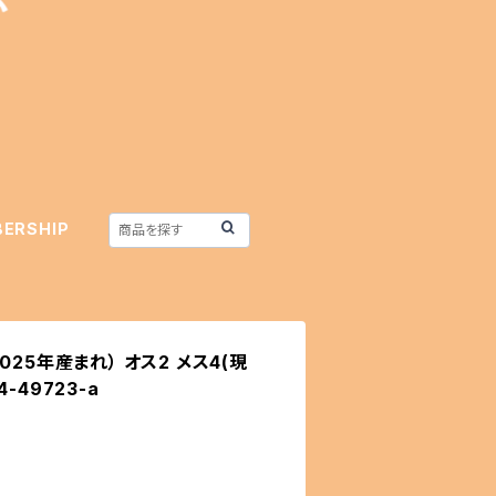
ERSHIP
25年産まれ） オス2 メス4(現
4-49723-a