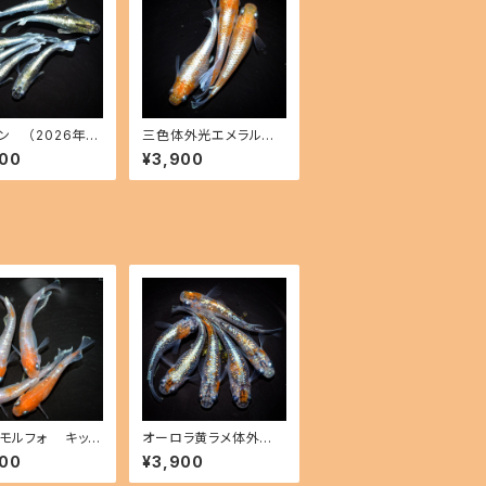
ン （2026年産
三色体外光エメラルドフ
 オス4 メス2(現物
ィン 紅白タイプ （202
900
¥3,900
kahoff B-072
6年産まれ） オス1 メス
397-a
2(現物出品) ikahoff
C-0726-51431-a
モルフォ キッシ
オーロラ黄ラメ体外光
イドフィン（2026
（2026年産まれ） オ
900
¥3,900
れ） オス2 メス2
ス2 メス4(現物出品) ik