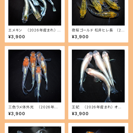
エメキン （2026年産まれ） オ
夜桜ゴールド 松井ヒレ長 （20
ス3 メス3(現物出品) ikahoff
26年産まれ） オス3 メス3(現物
¥3,900
¥3,900
C-0707-51200-a
出品) ikahoff C-0728-5146
2-a
三色ラメ体外光 （2026年産
王妃 （2026年産まれ） オス2
まれ） オス2 メス2(現物出品) ik
メス2(現物出品) ikahoff C-0
¥3,900
¥3,900
ahoff D-0630-51108-a
721-51382-a