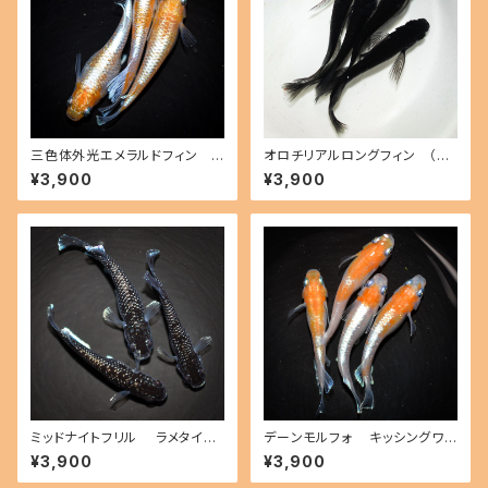
三色体外光エメラルドフィン
オロチリアルロングフィン （20
紅白タイプ （2026年産まれ） オ
26年産まれ） オス2 メス2(現物
¥3,900
¥3,900
ス1 メス2(現物出品) ikahoff C
出品) ikahoff P-0718-5133
-0726-51431-a
3-a
ミッドナイトフリル ラメタイプ
デーンモルフォ キッシングワイ
（2026年産まれ） オス1 メス2
ドフィン（2026年産まれ） オス2
¥3,900
¥3,900
(現物出品) ikahoff C-0725-
メス2(現物出品) ikahoff A-0
51415-a
725-51413-a