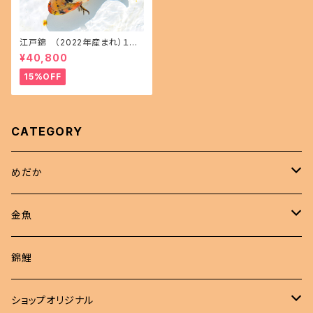
江戸錦 （2022年産まれ）１５
㎝前後 オス1 メス1(現物出品) i
¥40,800
kahoff AA-1114-32457-a
15%OFF
CATEGORY
めだか
現物商品
金魚
成魚
非選別商品
ピンポンパール
錦鯉
若魚
成魚
現物出品
江戸錦
ショップオリジナル