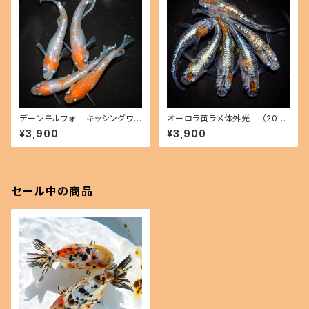
デーンモルフォ キッシングワイ
オーロラ黄ラメ体外光 （2026
ドフィン（2026年産まれ） オス2
年産まれ） オス2 メス4(現物出
¥3,900
¥3,900
メス2(現物出品) ikahoff B-0
品) ikahoff C-0804-51547-
714-51291-a
a
セール中の商品