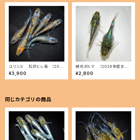
ユリシス 松井ヒレ長 （202
緑光ダルマ （2026年産まれ）
6年産まれ） オス3 メス3(現物
オス1 メス1(現物出品) ikahoff
¥3,900
¥2,800
出品) ikahoff B-0801-5149
C-0712-51262-a
5-a
同じカテゴリの商品