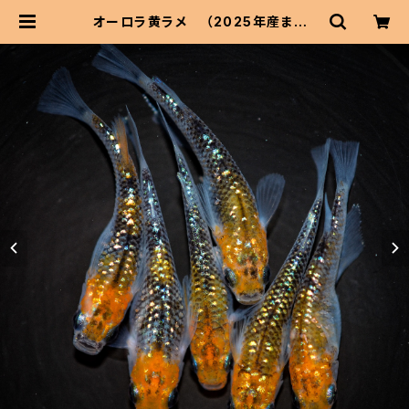
オーロラ黄ラメ （2025年産まれ）
オス3 メス3(現物出品) ikahoff B-
0327-49772-a | 伊香保フィッシュ
ファームBASEショップ