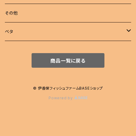
若魚
東錦
めだか 定額
その他
稚魚
らんちゅう
めだか セット
ベタ
伊勢オランダ獅子頭
飼育用品
ハーフムーン
商品一覧に戻る
注文販売
プラカット
ジャイアント
© 伊香保フィッシュファームBASEショップ
Powered by
エイリアン