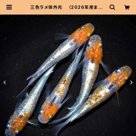
三色ラメ体外光 （2026年産まれ）
オス2 メス3(現物出品) ikahoff C-
0605-50749-a | 伊香保フィッシ
ュファームBASEショップ