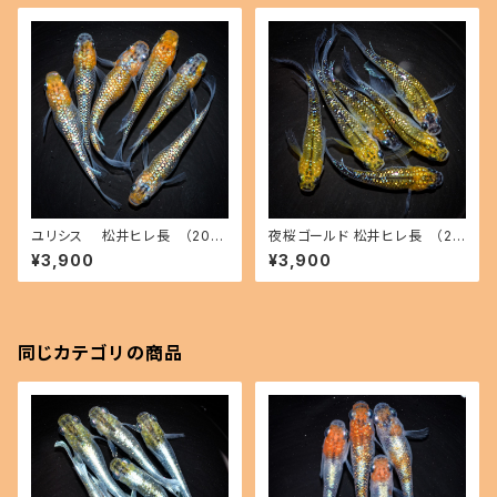
ユリシス 松井ヒレ長 （202
夜桜ゴールド 松井ヒレ長 （20
6年産まれ） オス2 メス4(現物
26年産まれ） オス3 メス3(現物
¥3,900
¥3,900
出品) ikahoff A-0728-5146
出品) ikahoff C-0728-5146
0-a
2-a
同じカテゴリの商品