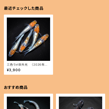
最近チェックした商品
三色ラメ体外光 （2026年産
まれ） オス2 メス3(現物出品) ik
¥3,900
ahoff C-0605-50749-a
おすすめ商品