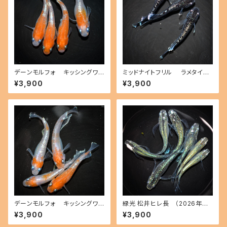
デーンモルフォ キッシングワイ
ミッドナイトフリル ラメタイプ
ドフィン（2026年産まれ） オス2
（2026年産まれ） オス2 メス1
¥3,900
¥3,900
メス2(現物出品) ikahoff B-0
(現物出品) ikahoff C-0803-
712-51261-a
51530-a
デーンモルフォ キッシングワイ
緑光 松井ヒレ長 （2026年産
ドフィン（2026年産まれ） オス2
まれ） オス3 メス4(現物出品) i
¥3,900
¥3,900
メス2(現物出品) ikahoff B-0
kahoff B-0719-51352-a
714-51291-a