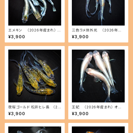
エメキン （2026年産まれ） オ
三色ラメ体外光 （2026年産
ス3 メス3(現物出品) ikahoff
まれ） オス2 メス2(現物出品) ik
¥3,900
¥3,900
C-0707-51200-a
ahoff D-0630-51108-a
夜桜ゴールド 松井ヒレ長 （20
王妃 （2026年産まれ） オス2
26年産まれ） オス3 メス3(現物
メス2(現物出品) ikahoff C-0
¥3,900
¥3,900
出品) ikahoff C-0728-5146
721-51382-a
2-a