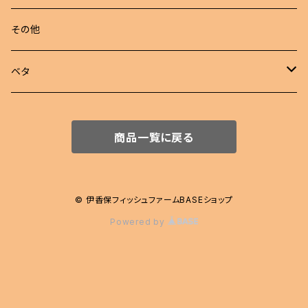
若魚
東錦
めだか 定額
その他
稚魚
らんちゅう
めだか セット
ベタ
伊勢オランダ獅子頭
飼育用品
ハーフムーン
商品一覧に戻る
注文販売
プラカット
ジャイアント
© 伊香保フィッシュファームBASEショップ
Powered by
エイリアン