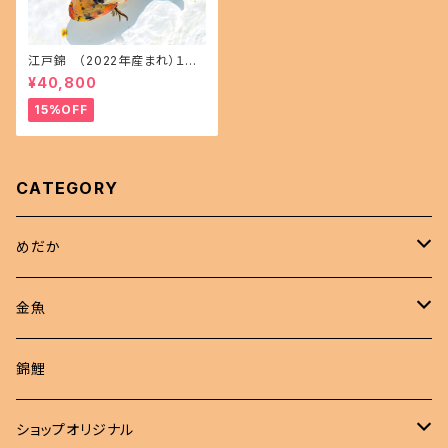
江戸錦 （2022年産まれ）１５
㎝前後 オス1 メス1(現物出品) i
¥40,800
kahoff AA-1114-32457-a
15%OFF
CATEGORY
めだか
現物商品
金魚
成魚
非選別商品
ピンポンパール
錦鯉
若魚
成魚
現物出品
江戸錦
ショップオリジナル