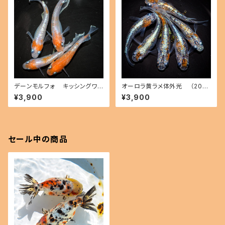
デーンモルフォ キッシングワイ
オーロラ黄ラメ体外光 （2026
ドフィン（2026年産まれ） オス2
年産まれ） オス2 メス4(現物出
¥3,900
¥3,900
メス2(現物出品) ikahoff B-0
品) ikahoff C-0804-51547-
714-51291-a
a
セール中の商品