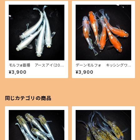
モルフォ亜種 アースアイ（202
デーンモルフォ キッシングワイ
6年産まれ） オス2 メス2(現物
ドフィン（2026年産まれ） オス2
¥3,900
¥3,900
出品) ikahoff A-0727-5144
メス3(現物出品) ikahoff D-0
5-a
801-51497-a
同じカテゴリの商品