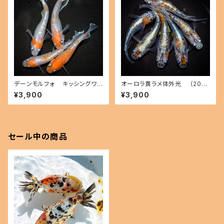
デーンモルフォ キッシングワイ
オーロラ黄ラメ体外光 （2026
ドフィン（2026年産まれ） オス2
年産まれ） オス2 メス4(現物出
¥3,900
¥3,900
メス2(現物出品) ikahoff B-0
品) ikahoff C-0804-51547-
714-51291-a
a
セール中の商品