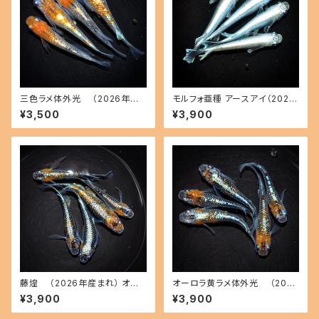
三色ラメ体外光 （2026年産
モルフォ亜種 アースアイ（2026
まれ） オス2 メス2(現物出品) ik
年産まれ） オス2 メス2(現物出
¥3,500
¥3,900
ahoff A-0714-51290-a
品) ikahoff C-0801-51496-
a
藤煌 （2026年産まれ） オス2
オーロラ黄ラメ体外光 （2026
メス3(現物出品) ikahoff B-0
年産まれ） オス2 メス3(現物出
¥3,900
¥3,900
717-51313-a
品) ikahoff A-0802-51513-
a