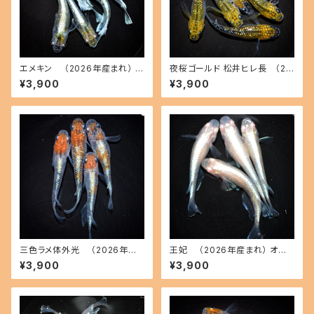
エメキン （2026年産まれ） オ
夜桜ゴールド 松井ヒレ長 （20
ス3 メス3(現物出品) ikahoff
26年産まれ） オス3 メス3(現物
¥3,900
¥3,900
C-0707-51200-a
出品) ikahoff C-0728-5146
2-a
三色ラメ体外光 （2026年産
王妃 （2026年産まれ） オス2
まれ） オス2 メス2(現物出品) ik
メス2(現物出品) ikahoff C-0
¥3,900
¥3,900
ahoff D-0630-51108-a
721-51382-a