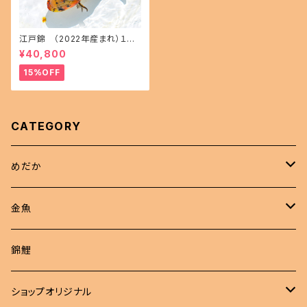
江戸錦 （2022年産まれ）１５
㎝前後 オス1 メス1(現物出品) i
¥40,800
kahoff AA-1114-32457-a
15%OFF
CATEGORY
めだか
現物商品
金魚
成魚
非選別商品
ピンポンパール
錦鯉
若魚
成魚
現物出品
江戸錦
ショップオリジナル