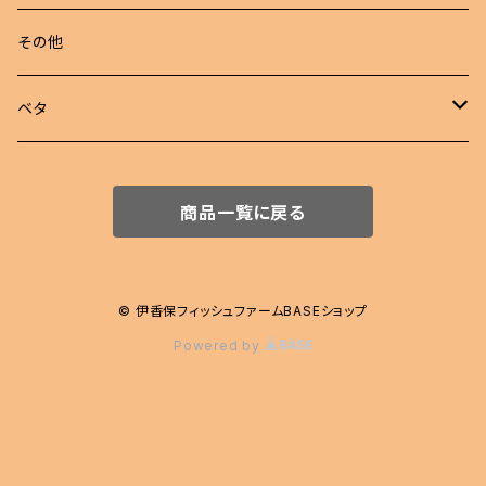
若魚
東錦
めだか 定額
その他
稚魚
らんちゅう
めだか セット
ベタ
伊勢オランダ獅子頭
飼育用品
ハーフムーン
商品一覧に戻る
注文販売
プラカット
ジャイアント
© 伊香保フィッシュファームBASEショップ
Powered by
エイリアン