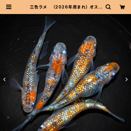
三色ラメ （2026年産まれ） オス2
メス3(現物出品) ikahoff A-0612-
50845-a | 伊香保フィッシュファー
ムBASEショップ