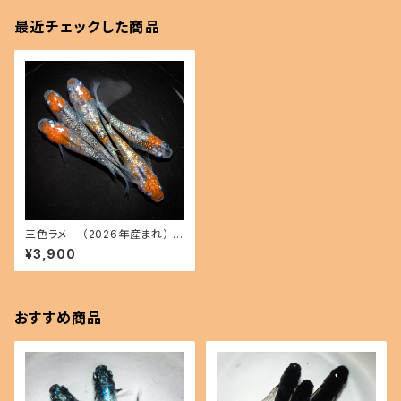
最近チェックした商品
三色ラメ （2026年産まれ） オ
ス2 メス3(現物出品) ikahoff
¥3,900
B-0614-50883-a
おすすめ商品