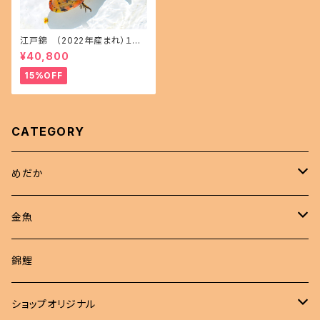
江戸錦 （2022年産まれ）１５
㎝前後 オス1 メス1(現物出品) i
¥40,800
kahoff AA-1114-32457-a
15%OFF
CATEGORY
めだか
現物商品
金魚
成魚
非選別商品
ピンポンパール
錦鯉
若魚
成魚
現物出品
江戸錦
ショップオリジナル