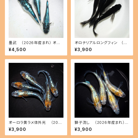
墨武 （2026年産まれ） オス1
オロチリアルロングフィン （20
メス2(現物出品) ikahoff B-0
26年産まれ） オス2 メス2(現物
¥4,500
¥3,900
718-51331-a
出品) ikahoff P-0718-5133
3-a
オーロラ黄ラメ体外光 （2026
獅子流し （2026年産まれ）
年産まれ） オス2 メス3(現物出
オス2 メス2(現物出品) ikahoff
¥3,900
¥3,900
品) ikahoff A-0802-51513-
C-0727-51447-a
a