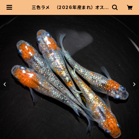
三色ラメ （2026年産まれ） オス2
メス3(現物出品) ikahoff B-0614-
50883-a | 伊香保フィッシュファー
ムBASEショップ