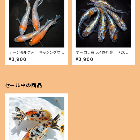
デーンモルフォ キッシングワイ
オーロラ黄ラメ体外光 （2026
ドフィン（2026年産まれ） オス2
年産まれ） オス2 メス4(現物出
¥3,900
¥3,900
メス2(現物出品) ikahoff B-0
品) ikahoff C-0804-51547-
714-51291-a
a
セール中の商品