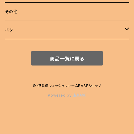
若魚
東錦
めだか 定額
その他
稚魚
らんちゅう
めだか セット
ベタ
伊勢オランダ獅子頭
飼育用品
ハーフムーン
商品一覧に戻る
注文販売
プラカット
ジャイアント
© 伊香保フィッシュファームBASEショップ
Powered by
エイリアン