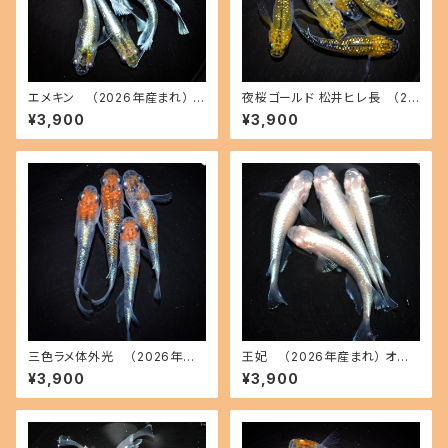
エメキン （2026年産まれ） オ
夜桜ゴールド 松井ヒレ長 （20
ス3 メス3(現物出品) ikahoff
26年産まれ） オス3 メス3(現物
¥3,900
¥3,900
C-0707-51200-a
出品) ikahoff C-0728-5146
2-a
三色ラメ体外光 （2026年産
王妃 （2026年産まれ） オス2
まれ） オス2 メス2(現物出品) ik
メス2(現物出品) ikahoff C-0
¥3,900
¥3,900
ahoff D-0630-51108-a
721-51382-a