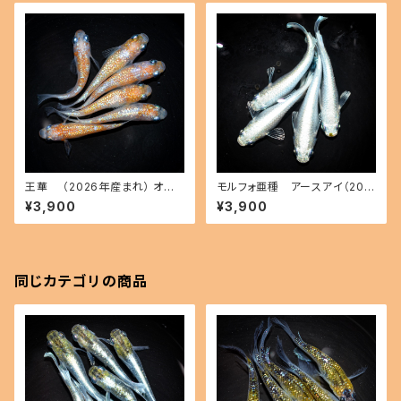
王華 （2026年産まれ） オス2
モルフォ亜種 アースアイ（202
メス4(現物出品) ikahoff A-0
6年産まれ） オス2 メス2(現物
¥3,900
¥3,900
804-51545-a
出品) ikahoff A-0727-5144
5-a
同じカテゴリの商品