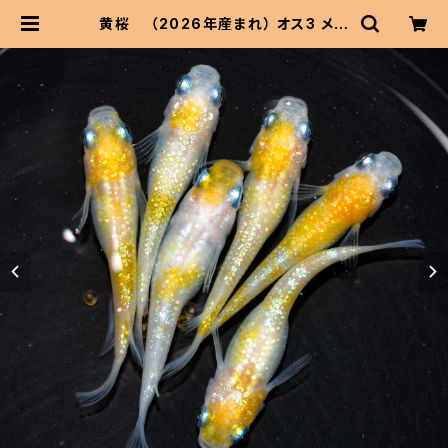
黄桜 （2026年産まれ） オス3 メス
3(現物出品) ikahoff B-0617-50
931-a | 伊香保フィッシュファームB
ASEショップ