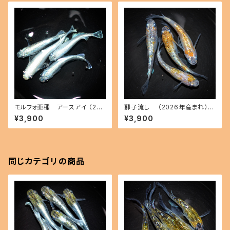
モルフォ亜種 アースアイ （202
獅子流し （2026年産まれ）
6年産まれ） オス2 メス2(現物
オス2 メス2(現物出品) ikahoff
¥3,900
¥3,900
出品) ikahoff A-0718-5133
A-0801-51494-a
0-a
同じカテゴリの商品