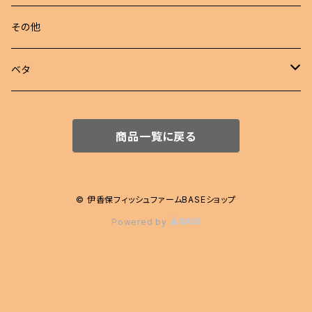
若魚
東錦
めだか 定額
その他
稚魚
らんちゅう
めだか セット
ベタ
伊勢オランダ獅子頭
飼育用品
ハーフムーン
商品一覧に戻る
注文販売
プラカット
ジャイアント
© 伊香保フィッシュファームBASEショップ
Powered by
エイリアン