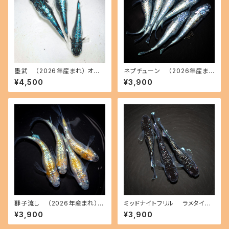
墨武 （2026年産まれ） オス1
ネプチューン （2026年産ま
メス2(現物出品) ikahoff B-0
れ） オス2 メス4(現物出品) ika
¥4,500
¥3,900
718-51331-a
hoff A-0803-51528-a
獅子流し （2026年産まれ）
ミッドナイトフリル ラメタイプ
オス2 メス2(現物出品) ikahoff
（2026年産まれ） オス1 メス2
¥3,900
¥3,900
C-0727-51447-a
(現物出品) ikahoff B-0727-
51446-a