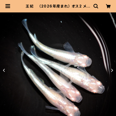
王妃 （2026年産まれ） オス2 メス
2(現物出品) ikahoff A-0619-50
959-a | 伊香保フィッシュファームB
ASEショップ