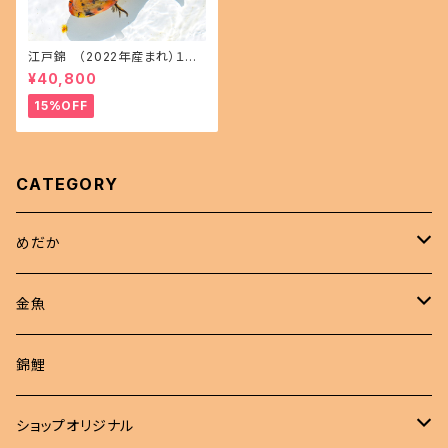
江戸錦 （2022年産まれ）１５
㎝前後 オス1 メス1(現物出品) i
¥40,800
kahoff AA-1114-32457-a
15%OFF
CATEGORY
めだか
現物商品
金魚
成魚
非選別商品
ピンポンパール
錦鯉
若魚
成魚
現物出品
江戸錦
ショップオリジナル