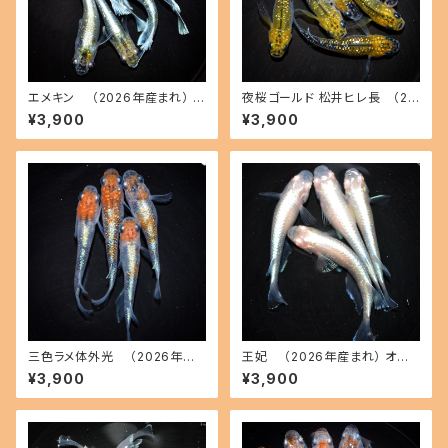
エメキン （2026年産まれ） オ
夜桜ゴールド 松井ヒレ長 （20
ス3 メス3(現物出品) ikahoff
26年産まれ） オス3 メス3(現物
¥3,900
¥3,900
C-0707-51200-a
出品) ikahoff C-0728-5146
2-a
三色ラメ体外光 （2026年産
王妃 （2026年産まれ） オス2
まれ） オス2 メス2(現物出品) ik
メス2(現物出品) ikahoff C-0
¥3,900
¥3,900
ahoff D-0630-51108-a
721-51382-a