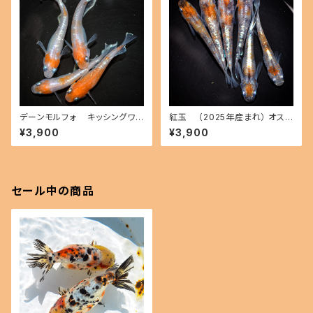
デーンモルフォ キッシングワイ
紅玉 （2025年産まれ） オス2
ドフィン（2026年産まれ） オス2
メス4(現物出品) ikahoff B-0
¥3,900
¥3,900
メス2(現物出品) ikahoff B-0
511-50401-a
714-51291-a
セール中の商品