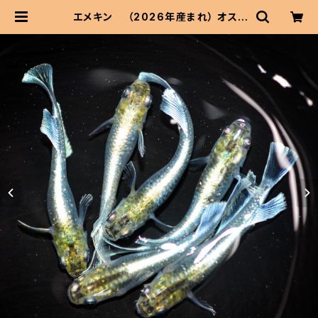
エメキン （2026年産まれ） オス3
メス3(現物出品) ikahoff B-0622-
50999-a | 伊香保フィッシュファー
ムBASEショップ