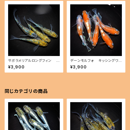
サボラメリアルロングフィン
デーンモルフォ キッシングワイ
（2026年産まれ） オス1 メス3
ドフィン（2026年産まれ） オス2
¥3,900
¥3,900
(現物出品) ikahoff B-0802-
メス3(現物出品) ikahoff D-0
51514-a
801-51497-a
同じカテゴリの商品