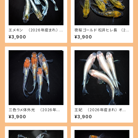
エメキン （2026年産まれ） オ
夜桜ゴールド 松井ヒレ長 （20
ス3 メス3(現物出品) ikahoff
26年産まれ） オス3 メス3(現物
¥3,900
¥3,900
C-0707-51200-a
出品) ikahoff C-0728-5146
2-a
三色ラメ体外光 （2026年産
王妃 （2026年産まれ） オス2
まれ） オス2 メス2(現物出品) ik
メス2(現物出品) ikahoff C-0
¥3,900
¥3,900
ahoff D-0630-51108-a
721-51382-a