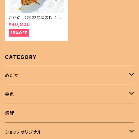
江戸錦 （2022年産まれ）１５
㎝前後 オス1 メス1(現物出品) i
¥40,800
kahoff AA-1114-32457-a
15%OFF
CATEGORY
めだか
現物商品
金魚
成魚
非選別商品
ピンポンパール
錦鯉
若魚
成魚
現物出品
江戸錦
ショップオリジナル