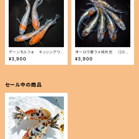
デーンモルフォ キッシングワイ
オーロラ黄ラメ体外光 （2026
ドフィン（2026年産まれ） オス2
年産まれ） オス2 メス4(現物出
¥3,900
¥3,900
メス2(現物出品) ikahoff B-0
品) ikahoff C-0804-51547-
714-51291-a
a
セール中の商品