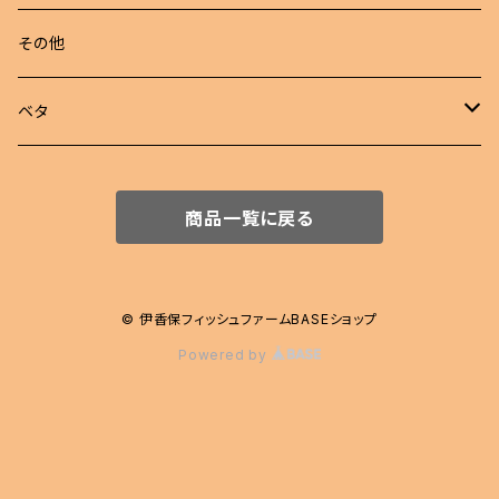
若魚
東錦
めだか 定額
その他
稚魚
らんちゅう
めだか セット
ベタ
伊勢オランダ獅子頭
飼育用品
ハーフムーン
商品一覧に戻る
注文販売
プラカット
ジャイアント
© 伊香保フィッシュファームBASEショップ
Powered by
エイリアン