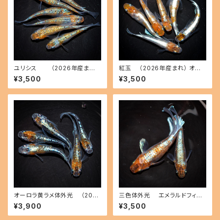
ユリシス （2026年産まれ）
紅玉 （2026年産まれ） オス2
オス3 メス3(現物出品) ikahof
メス4(現物出品) ikahoff C-0
¥3,500
¥3,500
f B-0808-51589-a
719-51353-a
オーロラ黄ラメ体外光 （2026
三色体外光 エメラルドフィン
年産まれ） オス2 メス3(現物出
（2026年産まれ） オス1 メス1
¥3,900
¥3,500
品) ikahoff A-0802-51513-
(現物出品) ikahoff A-0808-
a
51588-a