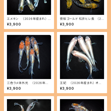
エメキン （2026年産まれ） オ
夜桜ゴールド 松井ヒレ長 （20
ス3 メス3(現物出品) ikahoff
26年産まれ） オス3 メス3(現物
¥3,900
¥3,900
C-0707-51200-a
出品) ikahoff C-0728-5146
2-a
三色ラメ体外光 （2026年産
王妃 （2026年産まれ） オス2
まれ） オス2 メス2(現物出品) ik
メス2(現物出品) ikahoff C-0
¥3,900
¥3,900
ahoff D-0630-51108-a
721-51382-a