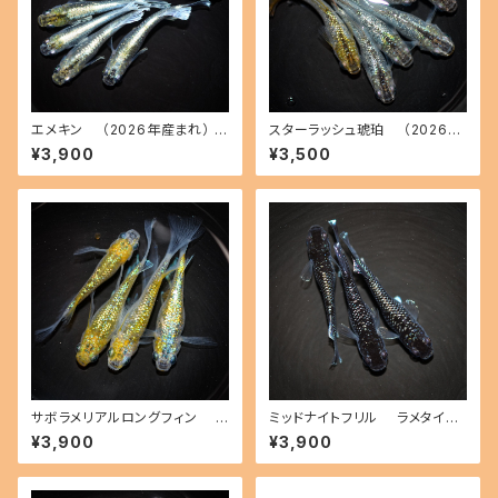
エメキン （2026年産まれ） オ
スターラッシュ琥珀 （2026年
ス4 メス2(現物出品) ikahoff
産まれ） オス3 メス3(現物出品)
¥3,900
¥3,500
B-0724-51397-a
ikahoff B-0721-51381-a
サボラメリアルロングフィン
ミッドナイトフリル ラメタイプ
（2026年産まれ） オス2 メス2
（2026年産まれ） オス1 メス2
¥3,900
¥3,900
(現物出品) ikahoff B-0731-
(現物出品) ikahoff B-0727-
51479-a
51446-a