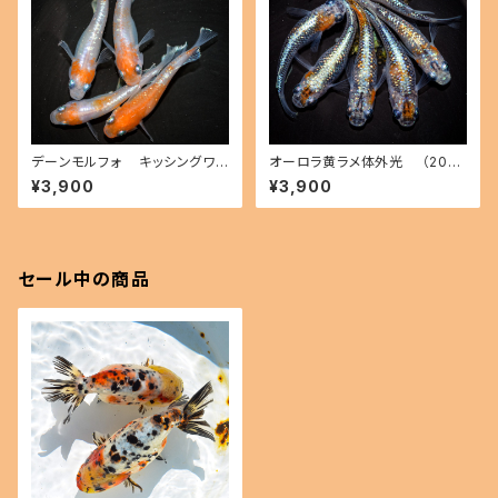
デーンモルフォ キッシングワイ
オーロラ黄ラメ体外光 （2026
ドフィン（2026年産まれ） オス2
年産まれ） オス2 メス4(現物出
¥3,900
¥3,900
メス2(現物出品) ikahoff B-0
品) ikahoff C-0804-51547-
714-51291-a
a
セール中の商品