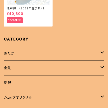
江戸錦 （2022年産まれ）１５
㎝前後 オス1 メス1(現物出品) i
¥40,800
kahoff AA-1114-32457-a
15%OFF
CATEGORY
めだか
現物商品
金魚
成魚
非選別商品
ピンポンパール
錦鯉
若魚
成魚
現物出品
江戸錦
ショップオリジナル