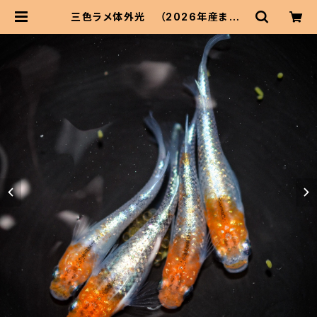
三色ラメ体外光 （2026年産まれ）
オス2 メス2(現物出品) ikahoff B-
0623-51015-a | 伊香保フィッシュ
ファームBASEショップ