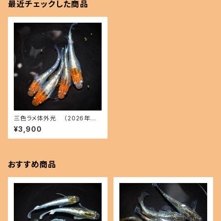
最近チェックした商品
三色ラメ体外光 （2026年産
まれ） オス2 メス2(現物出品) ik
¥3,900
ahoff B-0623-51015-a
おすすめ商品