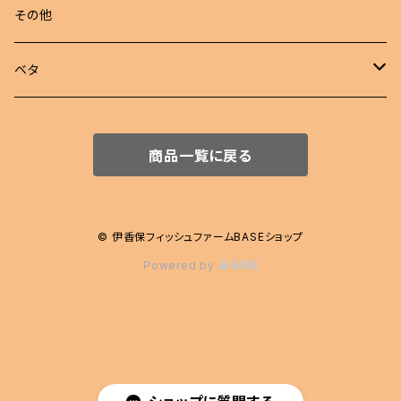
若魚
東錦
めだか 定額
その他
稚魚
らんちゅう
めだか セット
ベタ
伊勢オランダ獅子頭
飼育用品
ハーフムーン
商品一覧に戻る
注文販売
プラカット
ジャイアント
© 伊香保フィッシュファームBASEショップ
Powered by
エイリアン