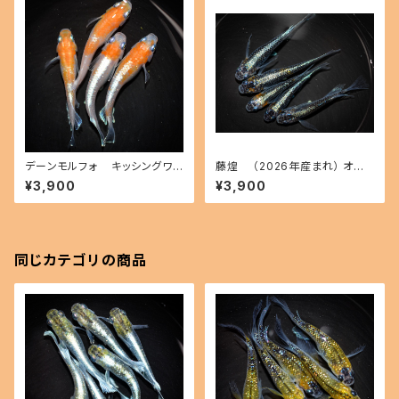
デーンモルフォ キッシングワイ
藤煌 （2026年産まれ） オス2
ドフィン（2026年産まれ） オス2
メス3(現物出品) ikahoff C-0
¥3,900
¥3,900
メス2(現物出品) ikahoff A-0
720-51368-a
725-51413-a
同じカテゴリの商品