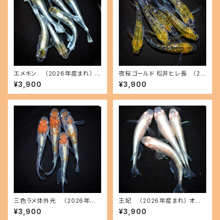
エメキン （2026年産まれ） オ
夜桜ゴールド 松井ヒレ長 （20
ス3 メス3(現物出品) ikahoff
26年産まれ） オス3 メス3(現物
¥3,900
¥3,900
C-0707-51200-a
出品) ikahoff C-0728-5146
2-a
三色ラメ体外光 （2026年産
王妃 （2026年産まれ） オス2
まれ） オス2 メス2(現物出品) ik
メス2(現物出品) ikahoff C-0
¥3,900
¥3,900
ahoff D-0630-51108-a
721-51382-a