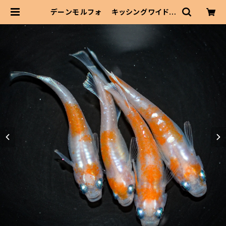
デーンモルフォ キッシングワイドフ
ィン（2026年産まれ） オス2 メス2
(現物出品) ikahoff B-0625-510
32-a | 伊香保フィッシュファームBA
SEショップ