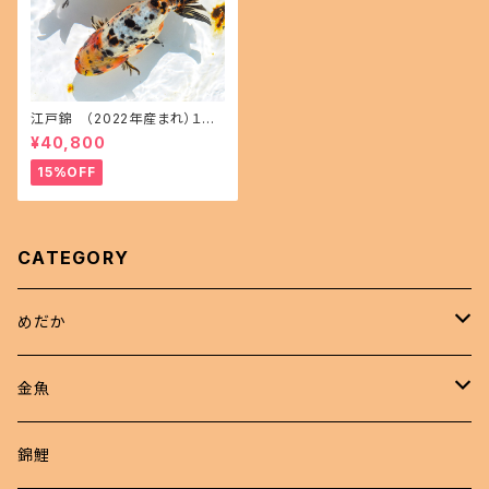
江戸錦 （2022年産まれ）１５
㎝前後 オス1 メス1(現物出品) i
¥40,800
kahoff AA-1114-32457-a
15%OFF
CATEGORY
めだか
現物商品
金魚
成魚
非選別商品
ピンポンパール
錦鯉