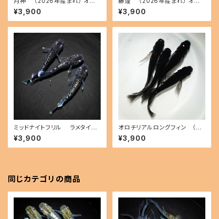
月神 （2026年産まれ） オス2
藤煌 （2026年産まれ） オス2
メス2(現物出品) ikahoff B-0
メス3(現物出品) ikahoff C-0
¥3,900
¥3,900
725-51414-a
720-51368-a
ミッドナイトフリル ラメタイプ
オロチリアルロングフィン （20
（2026年産まれ） オス2 メス1
26年産まれ） オス2 メス2(現物
¥3,900
¥3,900
(現物出品) ikahoff C-0803-
出品) ikahoff P-0718-5133
51530-a
3-a
同じカテゴリの商品