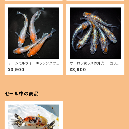
デーンモルフォ キッシングワイ
オーロラ黄ラメ体外光 （2026
ドフィン（2026年産まれ） オス2
年産まれ） オス2 メス4(現物出
¥3,900
¥3,900
メス2(現物出品) ikahoff B-0
品) ikahoff C-0804-51547-
714-51291-a
a
セール中の商品