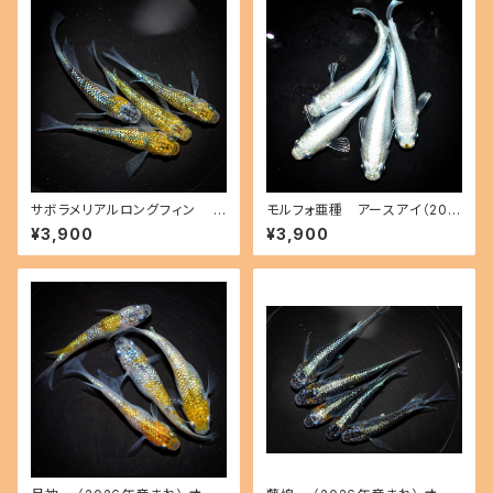
サボラメリアルロングフィン
モルフォ亜種 アースアイ（202
（2026年産まれ） オス1 メス3
6年産まれ） オス2 メス2(現物
¥3,900
¥3,900
(現物出品) ikahoff B-0802-
出品) ikahoff A-0727-5144
51514-a
5-a