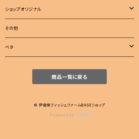
若魚
成魚
現物出品
江戸錦
ショップオリジナル
若魚
東錦
めだか 定額
その他
稚魚
らんちゅう
めだか セット
ベタ
伊勢オランダ獅子頭
飼育用品
ハーフムーン
商品一覧に戻る
注文販売
プラカット
ジャイアント
© 伊香保フィッシュファームBASEショップ
Powered by
エイリアン