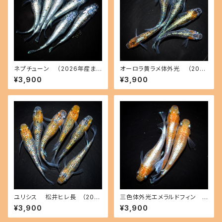
ネプチューン （2026年産ま
オーロラ黄ラメ体外光 （2026
れ） オス2 メス4(現物出品) ika
年産まれ） オス2 メス3(現物出
¥3,900
¥3,900
hoff A-0803-51528-a
品) ikahoff B-0713-51276-
a
ユリシス 松井ヒレ長 （202
三色体外光エメラルドフィン
6年産まれ） オス2 メス4(現物
紅白タイプ （2026年産まれ） オ
¥3,900
¥3,900
出品) ikahoff A-0728-5146
ス1 メス2(現物出品) ikahoff C
0-a
-0726-51431-a