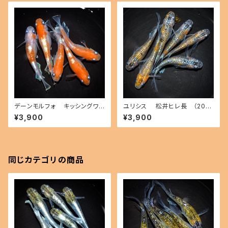
デーンモルフォ キッシングワイ
ユリシス 松井ヒレ長 （202
ドフィン（2026年産まれ） オス2
6年産まれ） オス3 メス3(現物
¥3,900
¥3,900
メス3(現物出品) ikahoff D-0
出品) ikahoff B-0801-5149
801-51497-a
5-a
同じカテゴリの商品