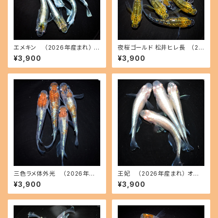
エメキン （2026年産まれ） オ
夜桜ゴールド 松井ヒレ長 （20
ス3 メス3(現物出品) ikahoff
26年産まれ） オス3 メス3(現物
¥3,900
¥3,900
C-0707-51200-a
出品) ikahoff C-0728-5146
2-a
三色ラメ体外光 （2026年産
王妃 （2026年産まれ） オス2
まれ） オス2 メス2(現物出品) ik
メス2(現物出品) ikahoff C-0
¥3,900
¥3,900
ahoff D-0630-51108-a
721-51382-a