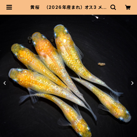
黄桜 （2026年産まれ） オス3 メス
3(現物出品) ikahoff C-0626-51
048-a | 伊香保フィッシュファームB
ASEショップ