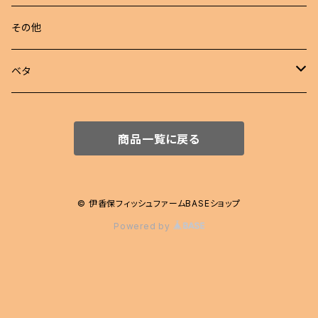
若魚
東錦
めだか 定額
その他
稚魚
らんちゅう
めだか セット
ベタ
伊勢オランダ獅子頭
飼育用品
ハーフムーン
商品一覧に戻る
注文販売
プラカット
ジャイアント
© 伊香保フィッシュファームBASEショップ
Powered by
エイリアン