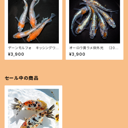
デーンモルフォ キッシングワイ
オーロラ黄ラメ体外光 （2026
ドフィン（2026年産まれ） オス2
年産まれ） オス2 メス4(現物出
¥3,900
¥3,900
メス2(現物出品) ikahoff B-0
品) ikahoff C-0804-51547-
714-51291-a
a
セール中の商品