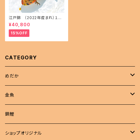
江戸錦 （2022年産まれ）１５
㎝前後 オス1 メス1(現物出品) i
¥40,800
kahoff AA-1114-32457-a
15%OFF
CATEGORY
めだか
現物商品
金魚
成魚
非選別商品
ピンポンパール
錦鯉
若魚
成魚
現物出品
江戸錦
ショップオリジナル