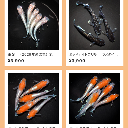
王妃 （2026年産まれ） オス2
ミッドナイトフリル ラメタイプ
メス3(現物出品) ikahoff A-0
（2026年産まれ） オス1 メス2
¥3,900
¥3,900
720-51366-a
(現物出品) ikahoff C-0725-
51415-a