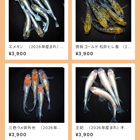
エメキン （2026年産まれ） オ
夜桜ゴールド 松井ヒレ長 （20
ス3 メス3(現物出品) ikahoff
26年産まれ） オス3 メス3(現物
¥3,900
¥3,900
C-0707-51200-a
出品) ikahoff C-0728-5146
2-a
三色ラメ体外光 （2026年産
王妃 （2026年産まれ） オス2
まれ） オス2 メス2(現物出品) ik
メス2(現物出品) ikahoff C-0
¥3,900
¥3,900
ahoff D-0630-51108-a
721-51382-a