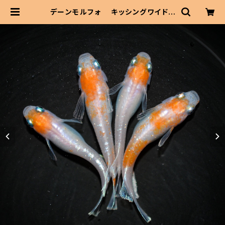
デーンモルフォ キッシングワイドフ
ィン（2026年産まれ） オス2 メス2
(現物出品) ikahoff C-0627-510
62-a | 伊香保フィッシュファームBA
SEショップ