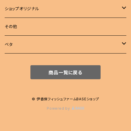
若魚
成魚
現物出品
江戸錦
ショップオリジナル
若魚
東錦
めだか 定額
その他
稚魚
らんちゅう
めだか セット
ベタ
伊勢オランダ獅子頭
飼育用品
ハーフムーン
商品一覧に戻る
注文販売
プラカット
ジャイアント
© 伊香保フィッシュファームBASEショップ
Powered by
エイリアン