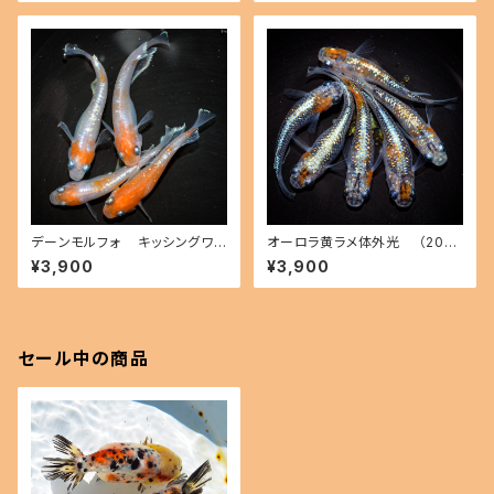
デーンモルフォ キッシングワイ
オーロラ黄ラメ体外光 （2026
ドフィン（2026年産まれ） オス2
年産まれ） オス2 メス4(現物出
¥3,900
¥3,900
メス2(現物出品) ikahoff B-0
品) ikahoff C-0804-51547-
714-51291-a
a
セール中の商品