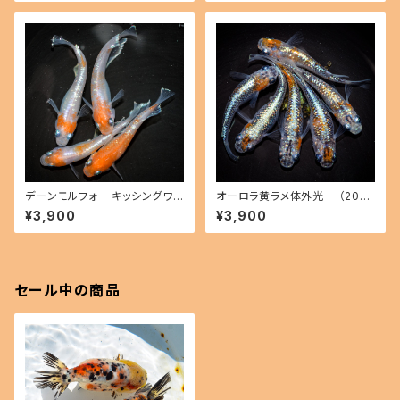
デーンモルフォ キッシングワイ
オーロラ黄ラメ体外光 （2026
ドフィン（2026年産まれ） オス2
年産まれ） オス2 メス4(現物出
¥3,900
¥3,900
メス2(現物出品) ikahoff B-0
品) ikahoff C-0804-51547-
714-51291-a
a
セール中の商品