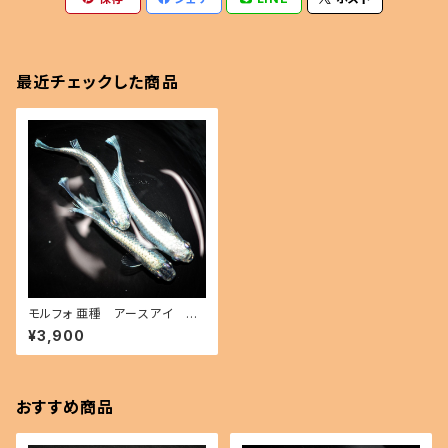
最近チェックした商品
モルフォ 亜種 アースアイ メ
ス1匹片目（2026年産まれ） オ
¥3,900
ス1 メス2(現物出品) ikahoff B
-0629-51092-a
おすすめ商品