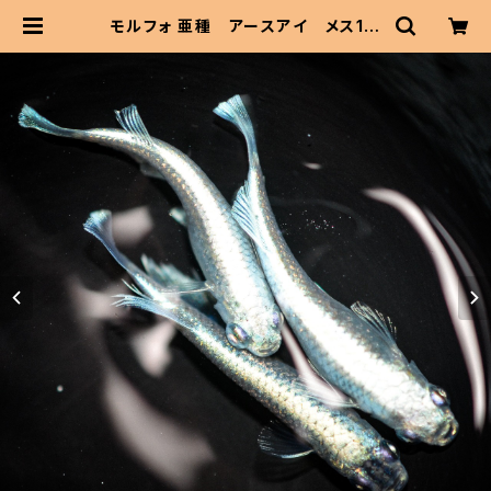
モルフォ 亜種 アースアイ メス1匹
片目（2026年産まれ） オス1 メス2
(現物出品) ikahoff B-0629-510
92-a | 伊香保フィッシュファームBA
SEショップ