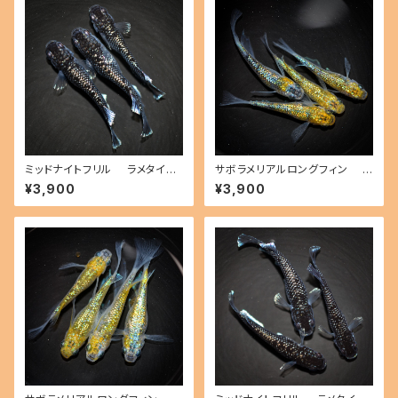
ミッドナイトフリル ラメタイプ
サボラメリアルロングフィン
（2026年産まれ） オス1 メス2
（2026年産まれ） オス1 メス3
¥3,900
¥3,900
(現物出品) ikahoff E-0801-5
(現物出品) ikahoff B-0802-
1498-a
51514-a