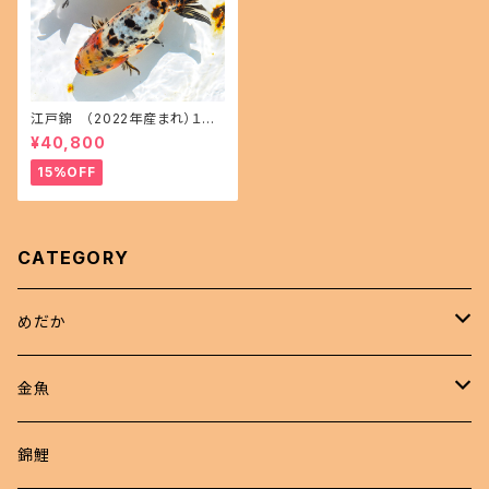
江戸錦 （2022年産まれ）１５
㎝前後 オス1 メス1(現物出品) i
¥40,800
kahoff AA-1114-32457-a
15%OFF
CATEGORY
めだか
現物商品
金魚
成魚
非選別商品
ピンポンパール
錦鯉