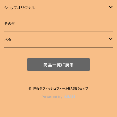
若魚
成魚
現物出品
江戸錦
ショップオリジナル
若魚
東錦
めだか 定額
その他
稚魚
らんちゅう
めだか セット
ベタ
伊勢オランダ獅子頭
飼育用品
ハーフムーン
商品一覧に戻る
注文販売
プラカット
ジャイアント
© 伊香保フィッシュファームBASEショップ
Powered by
エイリアン