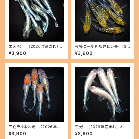
エメキン （2026年産まれ） オ
夜桜ゴールド 松井ヒレ長 （20
ス3 メス3(現物出品) ikahoff
26年産まれ） オス3 メス3(現物
¥3,900
¥3,900
C-0707-51200-a
出品) ikahoff C-0728-5146
2-a
三色ラメ体外光 （2026年産
王妃 （2026年産まれ） オス2
まれ） オス2 メス2(現物出品) ik
メス2(現物出品) ikahoff C-0
¥3,900
¥3,900
ahoff D-0630-51108-a
721-51382-a