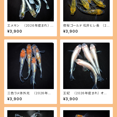
エメキン （2026年産まれ） オ
夜桜ゴールド 松井ヒレ長 （20
ス3 メス3(現物出品) ikahoff
26年産まれ） オス3 メス3(現物
¥3,900
¥3,900
C-0707-51200-a
出品) ikahoff C-0728-5146
2-a
三色ラメ体外光 （2026年産
王妃 （2026年産まれ） オス2
まれ） オス2 メス2(現物出品) ik
メス2(現物出品) ikahoff C-0
¥3,900
¥3,900
ahoff D-0630-51108-a
721-51382-a