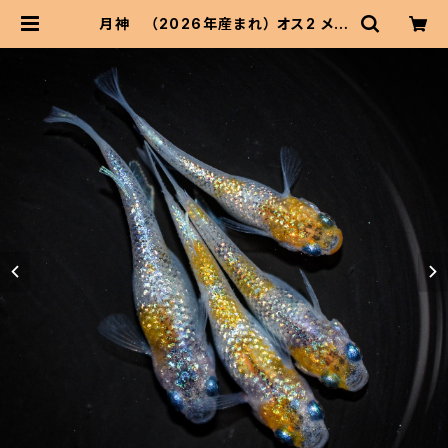
月神 （2026年産まれ） オス2 メス
2(現物出品) ikahoff A-0705-511
67-a | 伊香保フィッシュファームBA
SEショップ