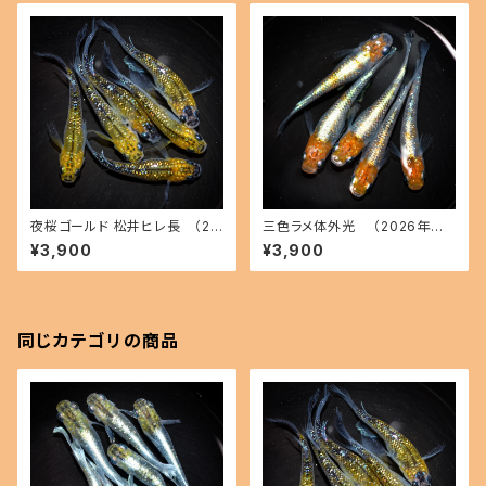
夜桜ゴールド 松井ヒレ長 （20
三色ラメ体外光 （2026年産
26年産まれ） オス3 メス3(現物
まれ） オス2 メス3(現物出品) ik
¥3,900
¥3,900
出品) ikahoff C-0728-5146
ahoff A-0719-51351-a
2-a
同じカテゴリの商品