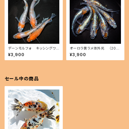
デーンモルフォ キッシングワイ
オーロラ黄ラメ体外光 （2026
ドフィン（2026年産まれ） オス2
年産まれ） オス2 メス4(現物出
¥3,900
¥3,900
メス2(現物出品) ikahoff B-0
品) ikahoff C-0804-51547-
714-51291-a
a
セール中の商品