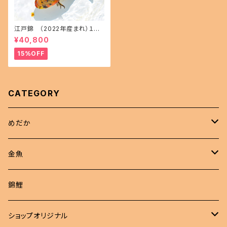
江戸錦 （2022年産まれ）１５
㎝前後 オス1 メス1(現物出品) i
¥40,800
kahoff AA-1114-32457-a
15%OFF
CATEGORY
めだか
現物商品
金魚
成魚
非選別商品
ピンポンパール
錦鯉
若魚
成魚
現物出品
江戸錦
ショップオリジナル