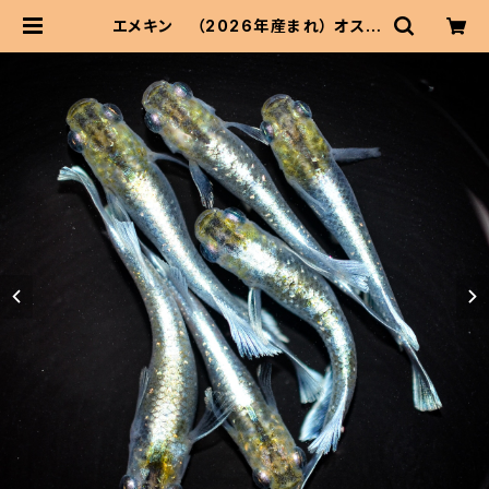
エメキン （2026年産まれ） オス3
メス3(現物出品) ikahoff C-0707
-51200-a | 伊香保フィッシュファー
ムBASEショップ