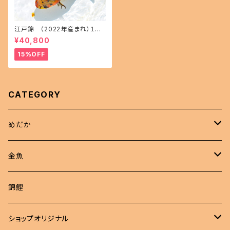
江戸錦 （2022年産まれ）１５
㎝前後 オス1 メス1(現物出品) i
¥40,800
kahoff AA-1114-32457-a
15%OFF
CATEGORY
めだか
現物商品
金魚
成魚
非選別商品
ピンポンパール
錦鯉
若魚
成魚
現物出品
江戸錦
ショップオリジナル