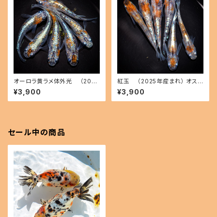
オーロラ黄ラメ体外光 （2026
紅玉 （2025年産まれ） オス2
年産まれ） オス2 メス4(現物出
メス4(現物出品) ikahoff B-0
¥3,900
¥3,900
品) ikahoff C-0804-51547-
511-50401-a
a
セール中の商品