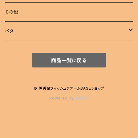
若魚
東錦
めだか 定額
その他
稚魚
らんちゅう
めだか セット
ベタ
伊勢オランダ獅子頭
飼育用品
ハーフムーン
商品一覧に戻る
注文販売
プラカット
ジャイアント
© 伊香保フィッシュファームBASEショップ
Powered by
エイリアン