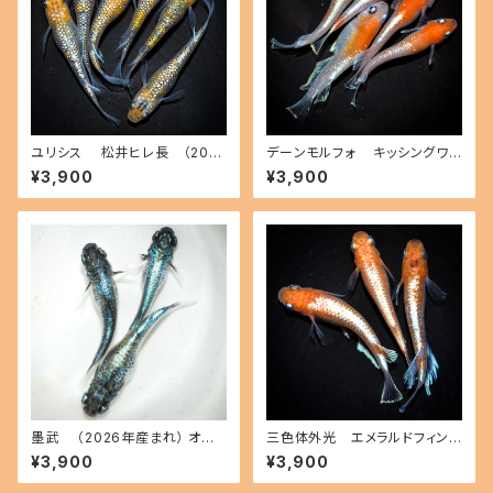
ユリシス 松井ヒレ長 （202
デーンモルフォ キッシングワイ
6年産まれ） オス2 メス4(現物
ドフィン（2026年産まれ） オス3
¥3,900
¥3,900
出品) ikahoff A-0728-5146
メス2(現物出品) ikahoff B-0
0-a
807-51574-a
墨武 （2026年産まれ） オス2
三色体外光 エメラルドフィン
メス1(現物出品) ikahoff A-07
（2026年産まれ） オス1 メス2
¥3,900
¥3,900
21-51380-a
(現物出品) ikahoff C-0809-
51605-a