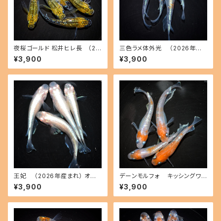
夜桜ゴールド 松井ヒレ長 （20
三色ラメ体外光 （2026年産
26年産まれ） オス3 メス3(現物
まれ） オス2 メス2(現物出品) ik
¥3,900
¥3,900
出品) ikahoff C-0728-5146
ahoff D-0630-51108-a
2-a
王妃 （2026年産まれ） オス2
デーンモルフォ キッシングワイ
メス2(現物出品) ikahoff C-0
ドフィン（2026年産まれ） オス2
¥3,900
¥3,900
721-51382-a
メス2(現物出品) ikahoff B-0
714-51291-a