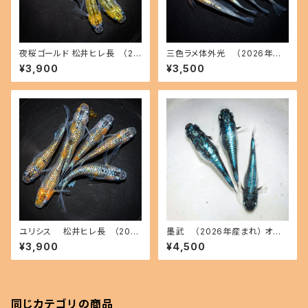
夜桜ゴールド 松井ヒレ長 （20
三色ラメ体外光 （2026年産
26年産まれ） オス3 メス3(現物
まれ） オス2 メス2(現物出品) ik
¥3,900
¥3,500
出品) ikahoff B-0726-5143
ahoff A-0714-51290-a
0-a
ユリシス 松井ヒレ長 （202
墨武 （2026年産まれ） オス1
6年産まれ） オス3 メス3(現物
メス2(現物出品) ikahoff B-0
¥3,900
¥4,500
出品) ikahoff B-0801-5149
718-51331-a
5-a
同じカテゴリの商品