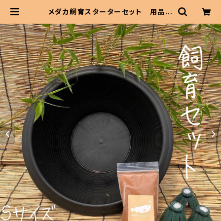
メダカ飼育スターターセット 用品の
み Sサイズ ikahoff BF-0801-2
0971-a | 伊香保フィッシュファーム
BASEショップ