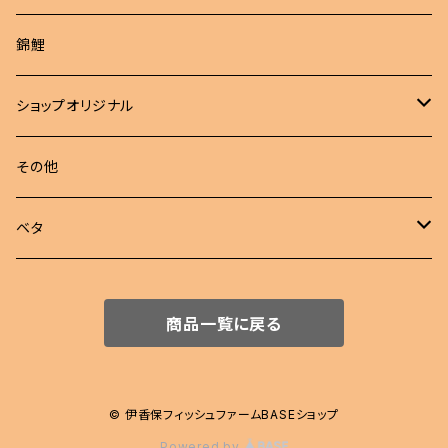
成魚
非選別商品
ピンポンパール
錦鯉
若魚
成魚
現物出品
江戸錦
ショップオリジナル
若魚
東錦
めだか 定額
その他
稚魚
らんちゅう
めだか セット
ベタ
伊勢オランダ獅子頭
飼育用品
ハーフムーン
商品一覧に戻る
注文販売
プラカット
ジャイアント
© 伊香保フィッシュファームBASEショップ
Powered by