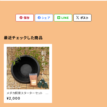
保存
シェア
LINE
ポスト
最近チェックした商品
メダカ飼育スターターセット 用
品のみ Sサイズ ikahoff BF-
¥2,000
0801-20971-a