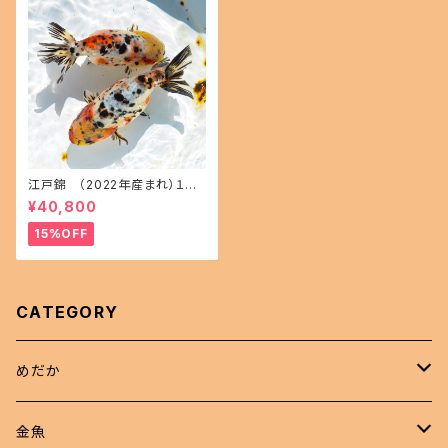
江戸錦 （2022年産まれ）１５
㎝前後 オス1 メス1(現物出品) i
¥40,800
kahoff AA-1114-32457-a
15%OFF
CATEGORY
めだか
現物商品
金魚