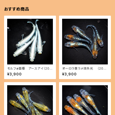
おすすめ商品
モルフォ亜種 アースアイ（202
オーロラ黄ラメ体外光 （2026
6年産まれ） オス2 メス2(現物
年産まれ） オス2 メス3(現物出
¥3,900
¥3,900
出品) ikahoff A-0727-5144
品) ikahoff A-0802-51513-
5-a
a