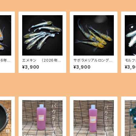
26年産
エメキン （2026年産
サボラメリアルロングフ
モルフ
2(現物
まれ） オス4 メス2(現物
ィン （2026年産ま
イ （2
¥3,900
¥3,900
¥3,
A-080
出品) ikahoff B-072
れ） オス1 メス3(現物出
ス2 メ
4-51397-a
品) ikahoff B-0802-
ahoff
51514-a
0-a