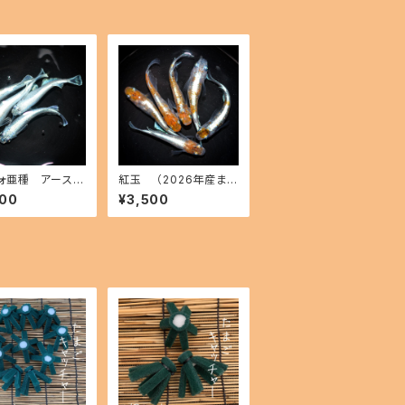
ォ亜種 アースア
紅玉 （2026年産ま
026年産まれ） オ
れ） オス2 メス4(現物
900
¥3,500
ス2(現物出品) ik
出品) ikahoff C-071
 A-0718-5133
9-51353-a