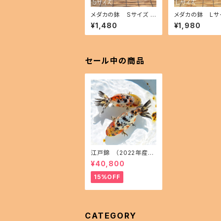
メダカの鉢 Sサイズ ik
メダカの鉢 Lサイ
ahoff BC-0801-209
ahoff BE-080
¥1,480
¥1,980
68-a
70-a
セール中の商品
江戸錦 （2022年産ま
れ）１５㎝前後 オス1 メ
¥40,800
ス1(現物出品) ikahoff
AA-1114-32457-a
15%OFF
CATEGORY