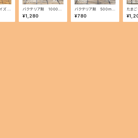
ズ ik
バクテリア剤 1000ml
バクテリア剤 500ml i
たまご
1-209
（500ml×2本） ikahof
kahoff BK-0801-20
個セッ
¥1,280
¥780
¥1,2
f BJ-0801-20975-a
976-a