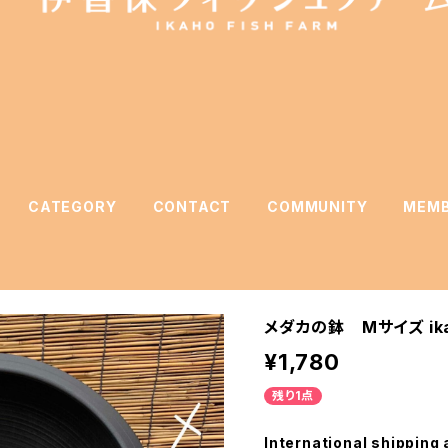
CATEGORY
CONTACT
COMMUNITY
MEMB
メダカの鉢 Mサイズ ikaho
¥1,780
残り1点
International shipping 