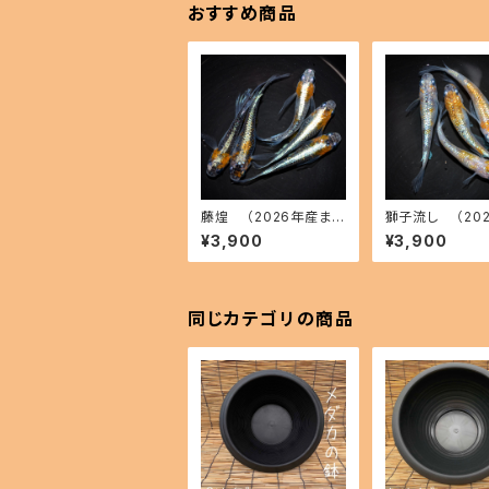
おすすめ商品
藤煌 （2026年産ま
獅子流し （20
れ） オス2 メス3(現物
まれ） オス2 メス
¥3,900
¥3,900
出品) ikahoff C-073
出品) ikahoff 
1-51480-a
1-51494-a
同じカテゴリの商品