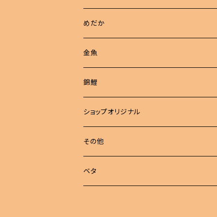
めだか
現物商品
金魚
成魚
非選別商品
ピンポンパール
錦鯉
若魚
成魚
現物出品
江戸錦
ショップオリジナル
若魚
東錦
めだか 定額
その他
稚魚
らんちゅう
めだか セット
ベタ
伊勢オランダ獅子頭
飼育用品
ハーフムーン