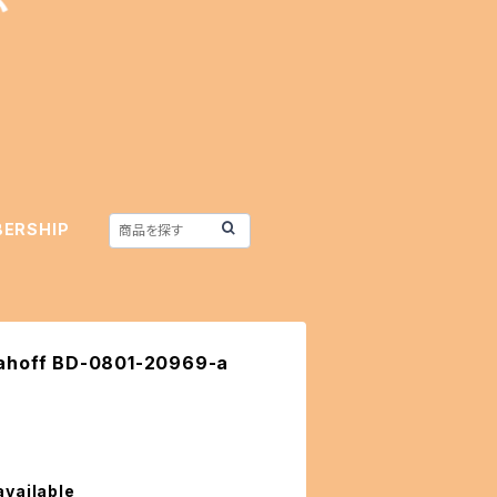
ERSHIP
ff BD-0801-20969-a
available