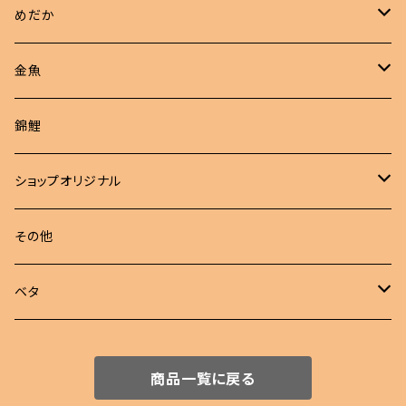
めだか
現物商品
金魚
成魚
非選別商品
ピンポンパール
錦鯉
若魚
成魚
現物出品
江戸錦
ショップオリジナル
若魚
東錦
めだか 定額
その他
稚魚
らんちゅう
めだか セット
ベタ
伊勢オランダ獅子頭
飼育用品
ハーフムーン
商品一覧に戻る
注文販売
プラカット