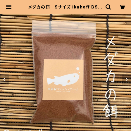
メダカの餌 Sサイズ ikahoff BS-1
226-24286-a | 伊香保フィッシュ
ファームBASEショップ