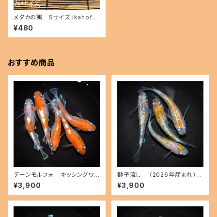
メダカの餌 Sサイズ ikahoff
BS-1226-24286-a
¥480
おすすめ商品
デーンモルフォ キッシングワイ
獅子流し （2026年産まれ）
ドフィン（2026年産まれ） オス2
オス2 メス2(現物出品) ikahoff
¥3,900
¥3,900
メス3(現物出品) ikahoff D-0
A-0801-51494-a
801-51497-a