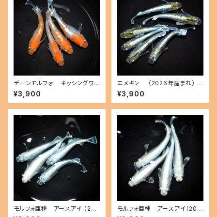
デーンモルフォ キッシングワイ
エメキン （2026年産まれ） オ
ドフィン（2026年産まれ） オス2
ス4 メス2(現物出品) ikahoff
¥3,900
¥3,900
メス2(現物出品) ikahoff B-0
B-0724-51397-a
720-51367-a
モルフォ亜種 アースアイ （202
モルフォ亜種 アースアイ（202
6年産まれ） オス2 メス2(現物
6年産まれ） オス2 メス2(現物