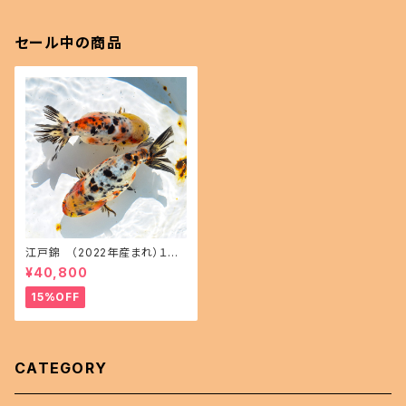
セール中の商品
江戸錦 （2022年産まれ）１５
㎝前後 オス1 メス1(現物出品) i
¥40,800
kahoff AA-1114-32457-a
15%OFF
CATEGORY