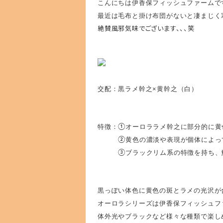
こんにちは伊香保フィッシュファームで
最近は毛布と掛け布団がないと凄まじく
絶賛風邪気味でございます、、、笑
交配：黒ラメ幹之×黄幹之（白）
特徴：①オーロララメ幹之に部分的に黄
②黄色の濃淡や表現が個体によって
③ブラックリム系の特徴を持ち、鱗
黒っぽい体色に黄色の斑とラメの光沢が
オーロラシリーズは伊香保フィッシュフ
体外光やブラックなど様々な種類で楽し